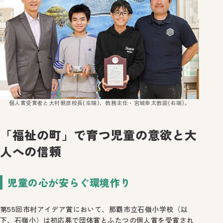
個人賞受賞者と大村朝彦校長(左端)、教務主任・宮城幸太教諭(右端)。
「福祉の町」で育つ児童の意欲と大
人への信頼
児童の心が安らぐ環境作り
第55回市村アイデア賞において、那覇市立石嶺小学校（以
下、石嶺小）は初応募で団体賞とふたつの個人賞を受賞され