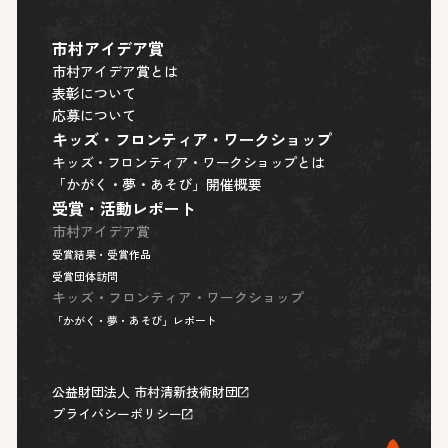
市
村
ア
イ
デ
ア
賞
市
村
ア
イ
デ
ア
賞
と
は
表
彰
に
つ
い
て
応
募
に
つ
い
て
キ
ッ
ズ
・
フ
ロ
ン
テ
ィ
ア
・
ワ
ー
ク
シ
ョ
ッ
プ
キ
ッ
ズ
・
フ
ロ
ン
テ
ィ
ア
・
ワ
ー
ク
シ
ョ
ッ
プ
と
は
「
か
が
く
・
夢
・
あ
そ
び
」
開
催
概
要
受
賞
・
活
動
レ
ポ
ー
ト
市村アイデア賞
受
賞
結
果
・
受
賞
作
品
受
賞
団
体
訪
問
キッズ・フロンティア・ワークショップ
「
か
が
く
・
夢
・
あ
そ
び
」
レ
ポ
ー
ト
公益財団法人 市村清新技術財団
プライバシーポリシー