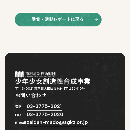
受
賞
・
活
動
レ
ポ
ー
ト
に
戻
る
少
年
少
女
創
造
性
育
成
事
業
〒143-0021 東京都大田区北馬込 1丁目26番10号
お問い合わせ
0
3
-
3
7
7
5
-
2
0
2
1
電話
03-3775-2020
FAX
z
a
i
d
a
n
-
m
a
d
o
@
s
g
k
z
.
o
r
.
j
p
E-mail