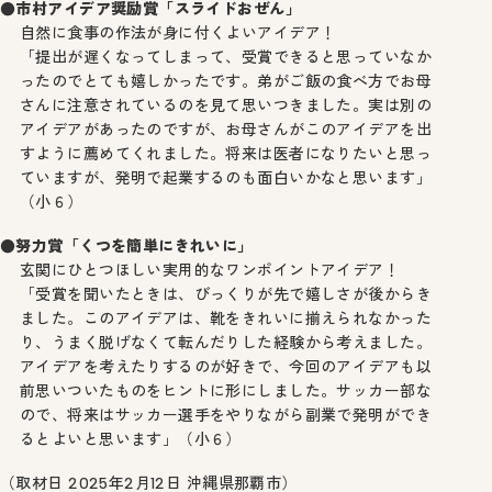
市村アイデア奨励賞「スライドおぜん」
自然に食事の作法が身に付くよいアイデア！
「提出が遅くなってしまって、受賞できると思っていなか
ったのでとても嬉しかったです。弟がご飯の食べ方でお母
さんに注意されているのを見て思いつきました。実は別の
アイデアがあったのですが、お母さんがこのアイデアを出
すように薦めてくれました。将来は医者になりたいと思っ
ていますが、発明で起業するのも面白いかなと思います」
（小６）
努力賞「くつを簡単にきれいに」
玄関にひとつほしい実用的なワンポイントアイデア！
「受賞を聞いたときは、びっくりが先で嬉しさが後からき
ました。このアイデアは、靴をきれいに揃えられなかった
り、うまく脱げなくて転んだりした経験から考えました。
アイデアを考えたりするのが好きで、今回のアイデアも以
前思いついたものをヒントに形にしました。サッカー部な
ので、将来はサッカー選手をやりながら副業で発明ができ
るとよいと思います」（小６）
（取材日 2025年2月12日 沖縄県那覇市）