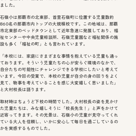
ました。
石嶺小は那覇市の北東部、首里石嶺町に位置する児童数約
860名の那覇市内トップの大規模校です。この地域は、那覇
市北東部のベッドタウンとして近年急速に発展しており、福
祉センターや中央児童相談所、石嶺児童園など福祉関係の施
設も多く「福祉の町」とも言われています。
「本校には、家庭にさまざまな事情を抱えている児童も通っ
ております。そういう児童たちの心が安らぐ環境のなかで、
自分たちの可能性にチャレンジできる学校にしたいと考えて
います。今回の受賞で、本校の児童が自分の身の回りをよく
見て、物事を考えていることを感じ大変嬉しく思いました」
と大村校長は語ります。
取材時はちょうど下校の時間でした。大村校長の姿を見かけ
た児童たちは、みな嬉しそうに「校長先生！」と声をかけて
近寄ってきます。その光景は、石嶺小の児童が見守ってくれ
ている大人を信頼し、いかに安心して毎日を過ごしているの
かを実感するものでした。