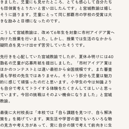
きました。児童にも見せたところ、とても感心して自分たち
も団体賞をとりたいと言い出したんです」と宮城教諭は嬉し
そうに語ります。児童にとって同じ那覇市の学校の受賞は大
きな励みと目標になったのです。
こうして宮城教諭は、改めて6年生を対象に市村アイデア賞へ
向けた授業を行いました。しかし、授業では生活のなかから
疑問点を見つけ出せず苦労していたそうです。
先行きを心配していた宮城教諭でしたが、夏休み明けには40
数名の児童が応募用紙を提出しました。「市村アイデア賞は
ほかのコンテストとは違い最初から全国規模です。また審査
員も学校の先生ではありません。そういう部分も児童は魅力
的に感じて頑張ったのだと思います。小学生の今は知識より
も自分で考えてトライする体験をたくさんしてほしいと思っ
ています。今回の挑戦はそのよい機会になりました」と宮城
教諭。
最後に大村校長は「本校では『自ら課題を見つけ、自ら解決
策を』を掲げています。実生活や学習の面でもいろいろな物
の見方や考え方があって、常に自分の頭で考えて前向きに生