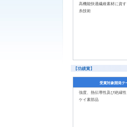
高機能快適繊維素材に資す
糸技術
【功績賞】
受賞対象開発テ
強度、熱伝導性及び絶縁性
ケイ素部品