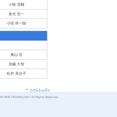
小牧 浩輔
倉光 浩一
小田 祥一朗
奧山 亘
加藤 大智
松井 美沙子
ページトップへ