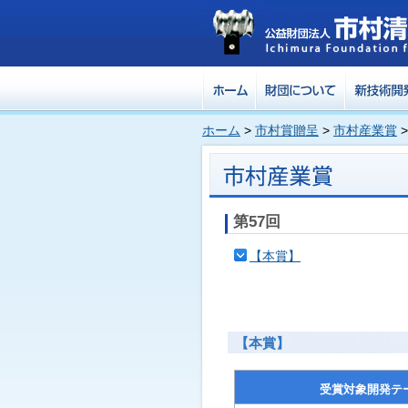
ホーム
>
市村賞贈呈
>
市村産業賞
第57回
【本賞】
【本賞】
受賞対象開発テ