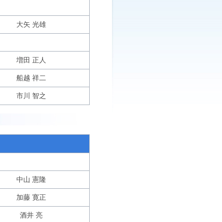
大矢 光雄
増田 正人
船越 祥二
市川 智之
中山 憲隆
加藤 寛正
酒井 亮