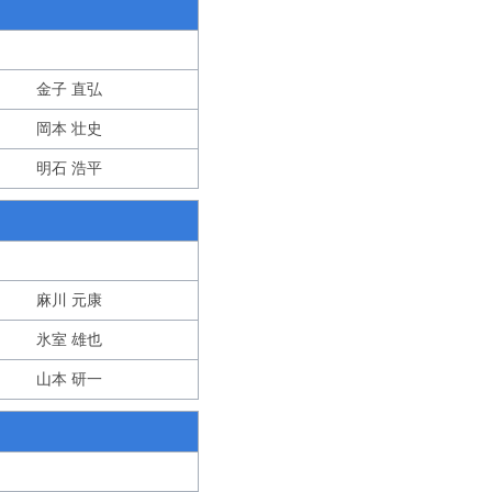
金子 直弘
岡本 壮史
明石 浩平
麻川 元康
氷室 雄也
山本 研一