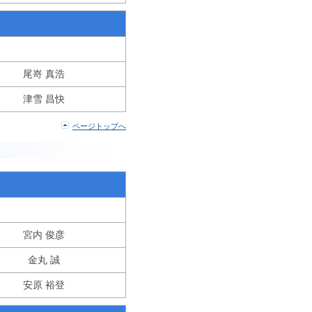
尾嵜 真浩
津雪 昌快
ページトップへ
宮内 俊彦
金丸 誠
安原 裕登