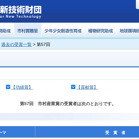
>
過去の受賞一覧
> 第57回
【功績賞】
【貢献賞】
第57回 市村産業賞の受賞者は次のとおりです。
ーマ
受 賞 者