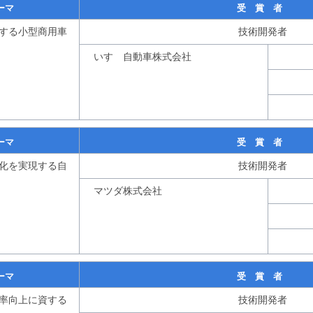
ーマ
受 賞 者
する小型商用車
技術開発者
いすゞ自動車株式会社
ーマ
受 賞 者
化を実現する自
技術開発者
マツダ株式会社
ーマ
受 賞 者
率向上に資する
技術開発者