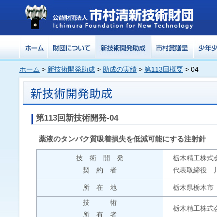
ホーム
>
新技術開発助成
>
助成の実績
>
第113回概要
> 04
第113回新技術開発-04
薬液のタンパク質吸着損失を低減可能にする注射針
技 術 開 発
栃木精工株式
契 約 者
代表取締役 
所 在 地
栃木県栃木市
技 術
栃木精工株式
所 有 者