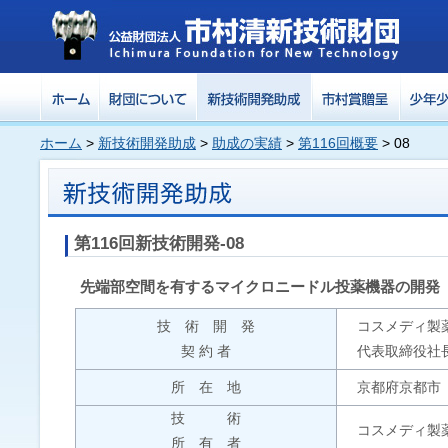
ホーム
>
新技術開発助成
>
助成の実績
>
第116回概要
> 08
第116回新技術開発-08
先端部空間を有するマイクロニードル投薬機器の開発
技 術 開 発
コスメディ製
契 約 者
代表取締役社
所 在 地
京都府京都市
技 術
コスメディ製
所 有 者