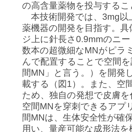
の高含量薬物を投与するこ
本技術開発では、3mg以
薬機器の開発を目指す。具体
ジ上に針長さ0.9mmのニー
数本の超微細なMNがピラミ
んで配置することで空間を
間MN」と言う。）を開発
載する（図1）。また、空
ため、独自の発想で皮膚を
空間MNを穿刺できるアプ
間MNは、生体安全性が確
用い、量産可能な成形法を