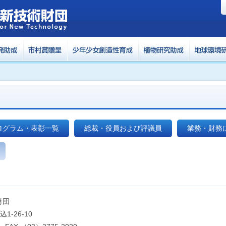
ログラム・表彰一覧
総裁・役員および評議員
業務・財務
財団
1-26-10