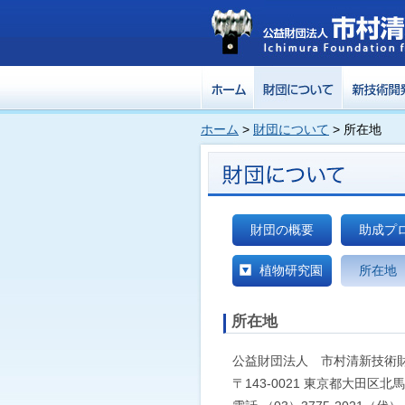
ホーム
>
財団について
> 所在地
財団の概要
助成プ
植物研究園
所在地
所在地
公益財団法人 市村清新技術
〒143-0021 東京都大田区北馬込