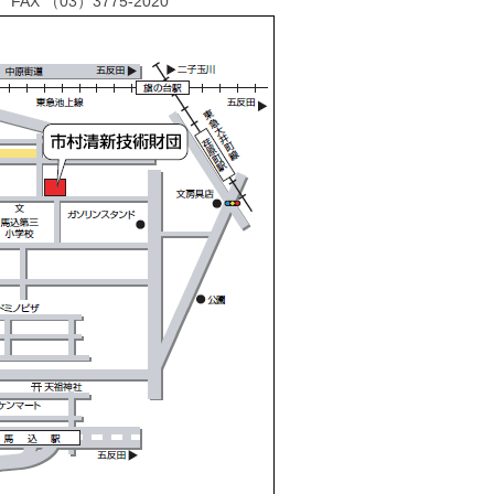
FAX （03）3775-2020