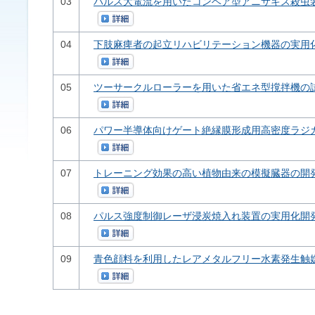
03
パルス大電流を用いたコンベア型アニサキス殺虫
04
下肢麻痺者の起立リハビリテーション機器の実用
05
ツーサークルローラーを用いた省エネ型撹拌機の
06
パワー半導体向けゲート絶縁膜形成用高密度ラジ
07
トレーニング効果の高い植物由来の模擬臓器の開
08
パルス強度制御レーザ浸炭焼入れ装置の実用化開
09
青色顔料を利用したレアメタルフリー水素発生触