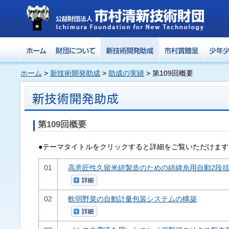
ホーム
>
新技術開発助成
>
助成の実績
> 第109回概要
第109回概要
●テーマタイトルをクリックすると詳細をご覧いただけます
01
高意匠性久留米絣製造のための絣緯糸用自動2段
02
軟弱野菜の自動計量包装システムの構築